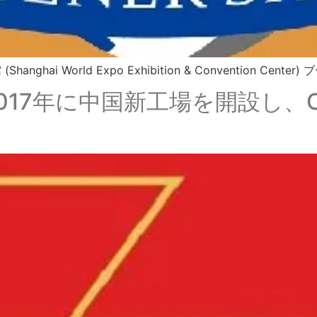
anghai World Expo Exhibition & Convention Cen
nts：2017年に中国新工場を開設