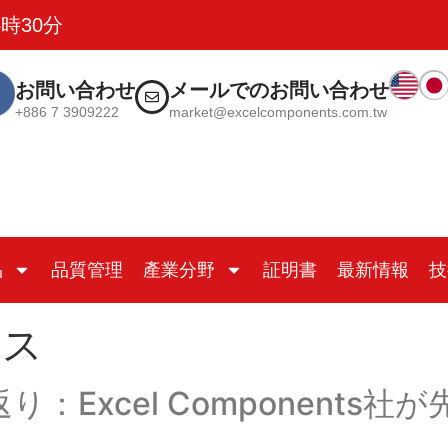
時30分
お問い合わせ
メールでのお問い合わせ
+886 7 3909222
market@excelcomponents.com.tw
品
品質管理
產業分野
証明書
最新情報
技
ース
振り返り：Excel Componen