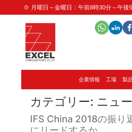
月曜日～金曜日：午前8時30分～午後5
企業情報
工場
製
カテゴリー:
ニュ
IFS China 2018の
にリードするか