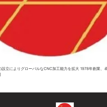
td. 中国新工場の設立によりグローバルなCNC加工能力を拡大 197
]