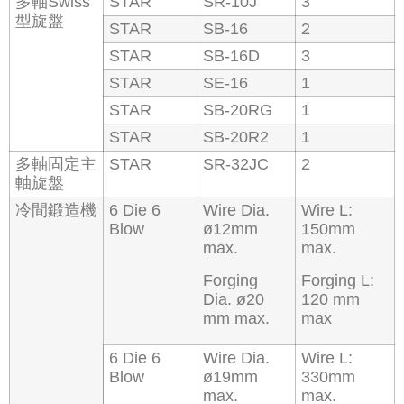
多軸Swiss
STAR
SR-10J
3
型旋盤
STAR
SB-16
2
STAR
SB-16D
3
STAR
SE-16
1
STAR
SB-20RG
1
STAR
SB-20R2
1
多軸固定主
STAR
SR-32JC
2
軸旋盤
冷間鍛造機
6 Die 6
Wire Dia.
Wire L:
Blow
ø12mm
150mm
max.
max.
Forging
Forging L:
Dia. ø20
120 mm
mm max.
max
6 Die 6
Wire Dia.
Wire L:
Blow
ø19mm
330mm
max.
max.