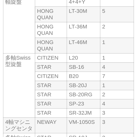
軸旋盤
4+4+Y
HONG
LT-30M
5
QUAN
HONG
LT-36M
2
QUAN
HONG
LT-46M
1
QUAN
多軸Swiss
CITIZEN
L20
1
型旋盤
STAR
SB-16
4
CITIZEN
B20
7
STAR
SB-20J
1
STAR
SB-20RG
2
STAR
SP-23
4
STAR
SR-32JM
3
4軸マシニ
NEWAY
VM-1050S
3
ングセンタ