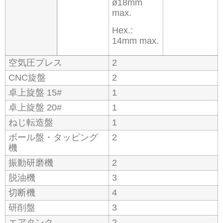
ø18mm
max.
Hex.:
14mm max.
空気圧プレス
2
CNC旋盤
2
卓上旋盤 15#
1
卓上旋盤 20#
1
ねじ転造盤
1
ボール盤・タッピング
2
機
振動研磨機
2
脱油機
3
切断機
4
研削盤
3
エアタンク
2