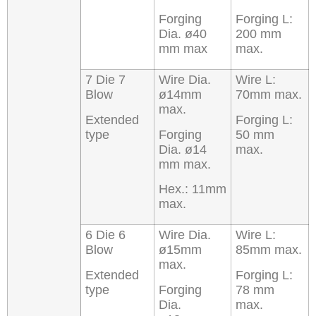
Forging
Forging L:
Dia. ø40
200 mm
mm max
max.
7 Die 7
Wire Dia.
Wire L:
Blow
ø14mm
70mm max.
max.
Extended
Forging L:
type
Forging
50 mm
Dia. ø14
max.
mm max.
Hex.: 11mm
max.
6 Die 6
Wire Dia.
Wire L:
Blow
ø15mm
85mm max.
max.
Extended
Forging L:
type
Forging
78 mm
Dia.
max.