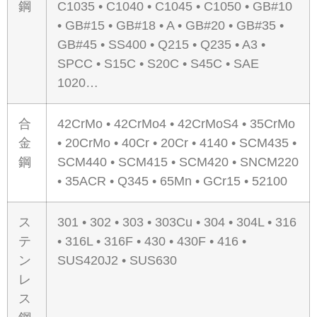
鋼
C1035 • C1040 • C1045 • C1050 • GB#10
• GB#15 • GB#18 • A • GB#20 • GB#35 •
GB#45 • SS400 • Q215 • Q235 • A3 •
SPCC • S15C • S20C • S45C • SAE
1020…
合
42CrMo • 42CrMo4 • 42CrMoS4 • 35CrMo
金
• 20CrMo • 40Cr • 20Cr • 4140 • SCM435 •
鋼
SCM440 • SCM415 • SCM420 • SNCM220
• 35ACR • Q345 • 65Mn • GCr15 • 52100
ス
301 • 302 • 303 • 303Cu • 304 • 304L • 316
テ
• 316L • 316F • 430 • 430F • 416 •
ン
SUS420J2 • SUS630
レ
ス