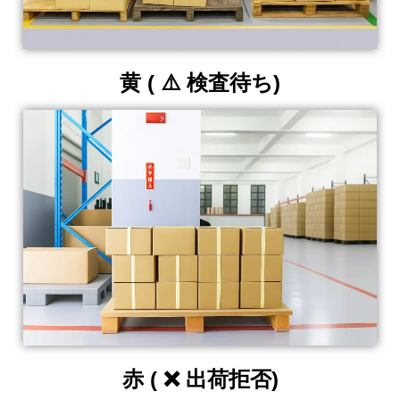
黄 ( ⚠️ 検査待ち)
赤 ( ❌ 出荷拒否)