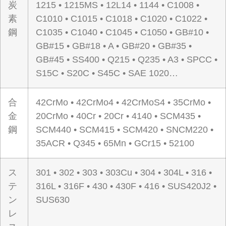
炭
1215 • 1215MS • 12L14 • 1144 • C1008 •
素
C1010 • C1015 • C1018 • C1020 • C1022 •
鋼
C1035 • C1040 • C1045 • C1050 • GB#10 •
GB#15 • GB#18 • A • GB#20 • GB#35 •
GB#45 • SS400 • Q215 • Q235 • A3 • SPCC •
S15C • S20C • S45C • SAE 1020…
合
42CrMo • 42CrMo4 • 42CrMoS4 • 35CrMo •
金
20CrMo • 40Cr • 20Cr • 4140 • SCM435 •
鋼
SCM440 • SCM415 • SCM420 • SNCM220 •
35ACR • Q345 • 65Mn • GCr15 • 52100
ス
301 • 302 • 303 • 303Cu • 304 • 304L • 316 •
テ
316L • 316F • 430 • 430F • 416 • SUS420J2 •
ン
SUS630
レ