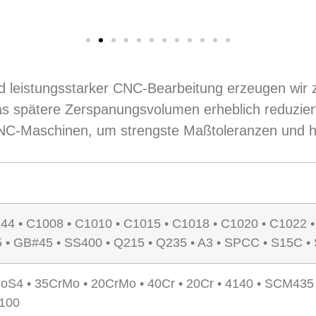
nd leistungsstarker CNC-Bearbeitung erzeugen wir
s spätere Zerspanungsvolumen erheblich reduzier
CNC-Maschinen, um strengste Maßtoleranzen und h
144 • C1008 • C1010 • C1015 • C1018 • C1020 • C1022 
 • GB#45 • SS400 • Q215 • Q235 • A3 • SPCC • S15C 
oS4 • 35CrMo • 20CrMo • 40Cr • 20Cr • 4140 • SCM4
2100