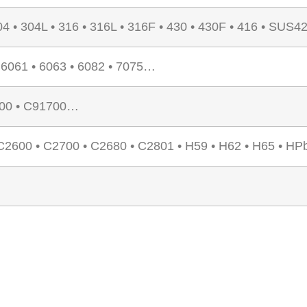
04 • 304L • 316 • 316L • 316F • 430 • 430F • 416 • SUS
• 6061 • 6063 • 6082 • 7075…
100 • C91700…
C2600 • C2700 • C2680 • C2801 • H59 • H62 • H65 • HP