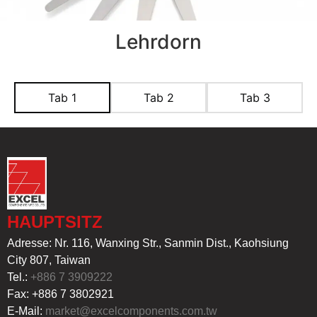
Lehrdorn
Tab 1
Tab 2
Tab 3
HAUPTSITZ
Adresse: Nr. 116, Wanxing Str., Sanmin Dist., Kaohsiung
City 807, Taiwan
Tel.:
+886 7 3909222
Fax: +886 7 3802921
E-Mail:
market@excelcomponents.com.tw