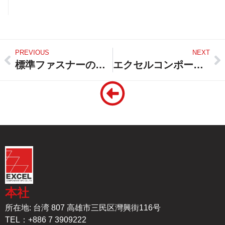
PREVIOUS
NEXT
標準ファスナーの先へ：Excel Componentsがドイツのシュトゥットガルトで開催されるFastener Fair Global 2025でカスタム鍛造+CNC加工にスポットライトを当てます
エクセルコンポーネンツの精密自動車部品：2025年に日本のTier 1サプライチェーンに進出
本社
所在地: 台湾 807 高雄市三民区灣興街116号
TEL：+886 7 3909222