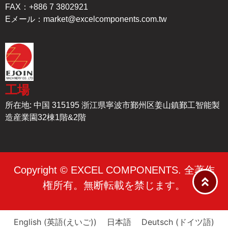
FAX：+886 7 3802921
Eメール：
market@excelcomponents.com.tw
工場
所在地: 中国 315195 浙江県寧波市鄞州区姜山鎮鄞工智能製
造産業園32棟1階&2階
Copyright © EXCEL COMPONENTS. 全著作
権所有。無断転載を禁じます。
English
(
英語(えいご)
)
日本語
Deutsch
(
ドイツ語
)